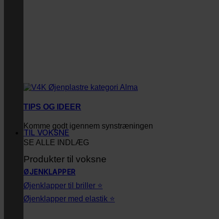
TIPS OG IDEER
Komme godt igennem synstræningen
TIL VOKSNE
SE ALLE INDLÆG
Produkter til voksne
ØJENKLAPPER
Øjenklapper til briller ⭐
Øjenklapper med elastik ⭐