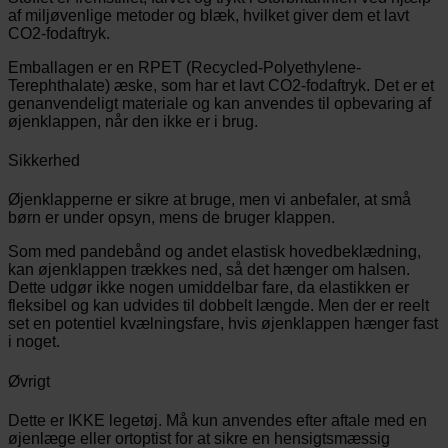
af miljøvenlige metoder og blæk, hvilket giver dem et lavt
CO2-fodaftryk.
Emballagen er en RPET (Recycled-Polyethylene-
Terephthalate) æske, som har et lavt CO2-fodaftryk. Det er et
genanvendeligt materiale og kan anvendes til opbevaring af
øjenklappen, når den ikke er i brug.
Sikkerhed
Øjenklapperne er sikre at bruge, men vi anbefaler, at små
børn er under opsyn, mens de bruger klappen.
Som med pandebånd og andet elastisk hovedbeklædning,
kan øjenklappen trækkes ned, så det hænger om halsen.
Dette udgør ikke nogen umiddelbar fare, da elastikken er
fleksibel og kan udvides til dobbelt længde. Men der er reelt
set en potentiel kvælningsfare, hvis øjenklappen hænger fast
i noget.
Øvrigt
Dette er IKKE legetøj. Må kun anvendes efter aftale med en
øjenlæge eller ortoptist for at sikre en hensigtsmæssig