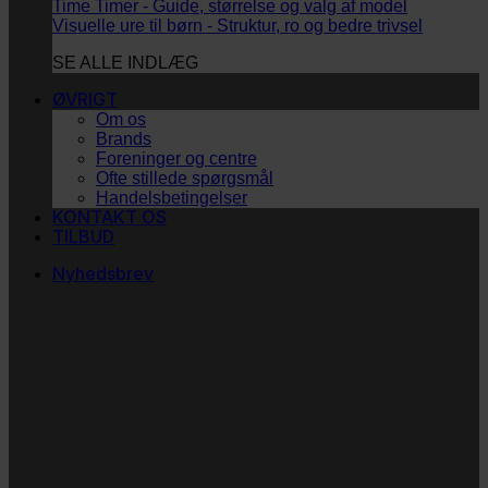
Time Timer - Guide, størrelse og valg af model
Visuelle ure til børn - Struktur, ro og bedre trivsel
SE ALLE INDLÆG
ØVRIGT
Om os
Brands
Foreninger og centre
Ofte stillede spørgsmål
Handelsbetingelser
KONTAKT OS
TILBUD
Nyhedsbrev
Vi vil blive så glade! ❤
Ingen spam. Kun guldkorn, tips og inspiration til at
støtte dig og dit barn i en hverdag med briller
og/eller klap.