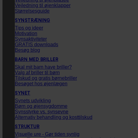
Vejledning til øjenklapper
Størrelsesguide
SYNSTRÆNING
Tips og ideer
Motivation
Synsaktiviteter
GRATIS downloads
Besøg blog
BARN MED BRILLER
Skal mit barn have briller?
Valg af briller til børn
Tilskud og gratis børnebriller
Besøget hos øjenlægen
SYNET
Synets udvikling
Børn og øjensygdomme
Synsstyrke vs. synsevne
Alternativ behandling og kosttilskud
STRUKTUR
Visuelle ure - Gør tiden synlig