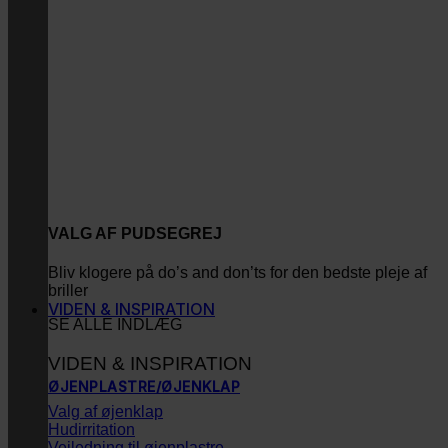
VALG AF PUDSEGREJ
Bliv klogere på do’s and don’ts for den bedste pleje af
briller
VIDEN & INSPIRATION
SE ALLE INDLÆG
VIDEN & INSPIRATION
ØJENPLASTRE/ØJENKLAP
Valg af øjenklap
Hudirritation
Vejledning til øjenplastre