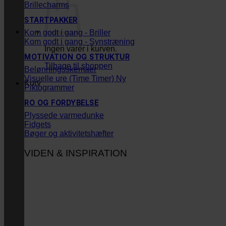
Brillecharms
STARTPAKKER
Kom godt i gang - Briller
Kom godt i gang - Synstræning
Ingen varer i kurven.
MOTIVATION OG STRUKTUR
Tilbage til shoppen
Belønningsskemaer
Visuelle ure (Time Timer)
Kurv
Piktogrammer
RO OG FORDYBELSE
Plyssede varmedunke
Fidgets
Bøger og aktivitetshæfter
VIDEN & INSPIRATION