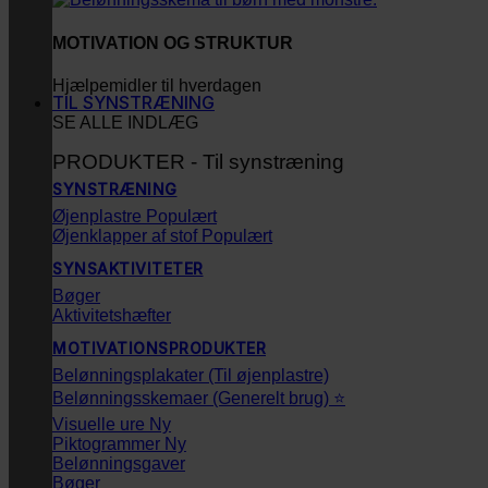
MOTIVATION OG STRUKTUR
Hjælpemidler til hverdagen
TIL SYNSTRÆNING
SE ALLE INDLÆG
PRODUKTER - Til synstræning
SYNSTRÆNING
Øjenplastre
Øjenklapper af stof
SYNSAKTIVITETER
Bøger
Aktivitetshæfter
MOTIVATIONSPRODUKTER
Belønningsplakater (Til øjenplastre)
Belønningsskemaer (Generelt brug) ⭐
Visuelle ure
Piktogrammer
Belønningsgaver
Bøger