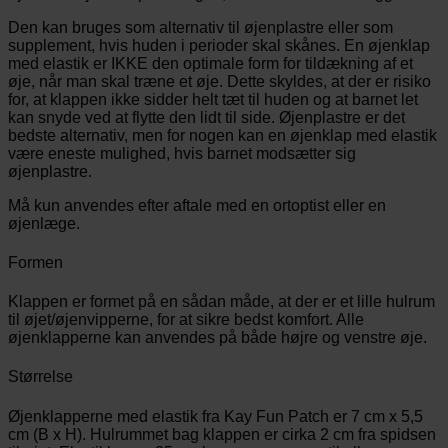
Den kan bruges som alternativ til øjenplastre eller som
supplement, hvis huden i perioder skal skånes. En øjenklap
med elastik er IKKE den optimale form for tildækning af et
øje, når man skal træne et øje. Dette skyldes, at der er risiko
for, at klappen ikke sidder helt tæt til huden og at barnet let
kan snyde ved at flytte den lidt til side. Øjenplastre er det
bedste alternativ, men for nogen kan en øjenklap med elastik
være eneste mulighed, hvis barnet modsætter sig
øjenplastre.
Må kun anvendes efter aftale med en ortoptist eller en
øjenlæge.
Formen
Klappen er formet på en sådan måde, at der er et lille hulrum
til øjet/øjenvipperne, for at sikre bedst komfort. Alle
øjenklapperne kan anvendes på både højre og venstre øje.
Størrelse
Øjenklapperne med elastik fra Kay Fun Patch er 7 cm x 5,5
cm (B x H). Hulrummet bag klappen er cirka 2 cm fra spidsen