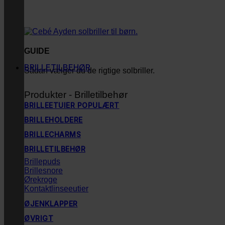
GUIDE
BRILLETILBEHØR
Sådan vælger du de rigtige solbriller.
Produkter - Brilletilbehør
BRILLEETUIER
BRILLEHOLDERE
BRILLECHARMS
BRILLETILBEHØR
Brillepuds
Brillesnore
Ørekroge
Kontaktlinseeutier
ØJENKLAPPER
ØVRIGT