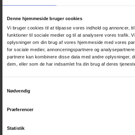
Denne hjemmeside bruger cookies
Vi bruger cookies til at tilpasse vores indhold og annoncer, til
funktioner til sociale medier og til at analysere vores trafik. 
oplysninger om din brug af vores hjemmeside med vores par
Øjenklap med elastik – Winter Wonderland
for sociale medier, annonceringspartnere og analysepartnere
partnere kan kombinere disse data med andre oplysninger, du
125,00
kr.
dem, eller som de har indsamlet fra din brug af deres tjeneste
En øjenklap til synstræning af børn, der IKKE bruger briller.
Den er genanvendelig og lavet af Oeko-Tex® stof, der er
certificeret, blødt og hypoallergenic.
Samtykkevalg
Nødvendig
OBS:
Størrelsen er 7 cm x 5,5 cm (B x H). Passer til 3+ år.
På lager
Præferencer
Øjenklap
med
Tilføj til kurv
elastik
Varenummer (SKU):
KF-EL-R-031
Kategori:
Øjenklapper
Statistik
-
med elastik til børn
Winter