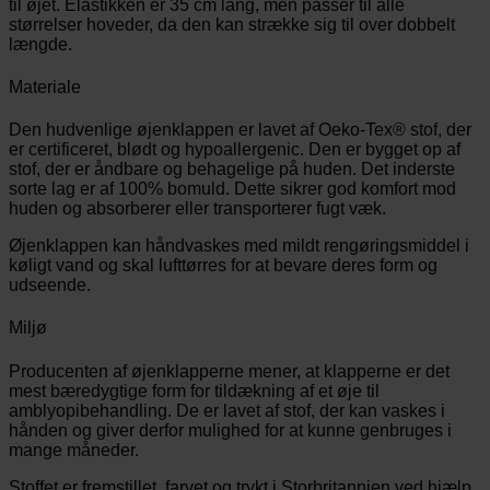
til øjet. Elastikken er 35 cm lang, men passer til alle
størrelser hoveder, da den kan strække sig til over dobbelt
længde.
Materiale
Den hudvenlige øjenklappen er lavet af Oeko-Tex® stof, der
er certificeret, blødt og hypoallergenic. Den er bygget op af
stof, der er åndbare og behagelige på huden. Det inderste
sorte lag er af 100% bomuld. Dette sikrer god komfort mod
huden og absorberer eller transporterer fugt væk.
Øjenklappen kan håndvaskes med mildt rengøringsmiddel i
køligt vand og skal lufttørres for at bevare deres form og
udseende.
Miljø
Producenten af øjenklapperne mener, at klapperne er det
mest bæredygtige form for tildækning af et øje til
amblyopibehandling. De er lavet af stof, der kan vaskes i
hånden og giver derfor mulighed for at kunne genbruges i
mange måneder.
Stoffet er fremstillet, farvet og trykt i Storbritannien ved hjælp