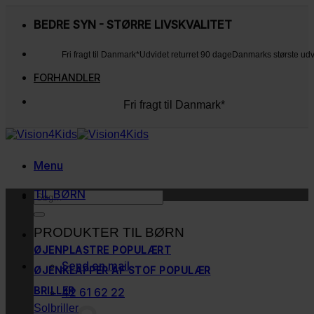
Fortsæt
til
BEDRE SYN - STØRRE LIVSKVALITET
indhold
Fri fragt til Danmark*
Udvidet returret 90 dage
Danmarks største ud
FORHANDLER
Fri fragt til Danmark*
Udvidet returret 90 dage
Danmarks største udvalg
Kunderne elsker os
Menu
TIL BØRN
Søg
efter:
PRODUKTER TIL BØRN
ØJENPLASTRE
Send en mail
ØJENKLAPPER AF STOF
BRILLER
42 61 62 22
Solbriller