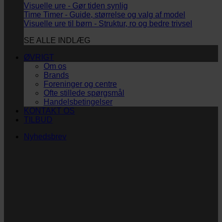
Visuelle ure - Gør tiden synlig
Time Timer - Guide, størrelse og valg af model
Visuelle ure til børn - Struktur, ro og bedre trivsel
SE ALLE INDLÆG
ØVRIGT
Om os
Brands
Foreninger og centre
Ofte stillede spørgsmål
Handelsbetingelser
KONTAKT OS
TILBUD
Nyhedsbrev
Vi vil blive så glade!
Ingen spam. Kun guldkorn, tips og inspiration til at
støtte dig og dit barn i en hverdag med briller
og/eller klap.