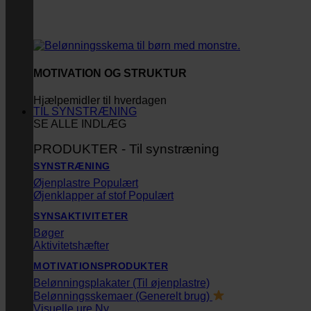
MOTIVATION OG STRUKTUR
Hjælpemidler til hverdagen
TIL SYNSTRÆNING
SE ALLE INDLÆG
PRODUKTER - Til synstræning
SYNSTRÆNING
Øjenplastre
Øjenklapper af stof
SYNSAKTIVITETER
Bøger
Aktivitetshæfter
MOTIVATIONSPRODUKTER
Belønningsplakater (Til øjenplastre)
Belønningsskemaer (Generelt brug)
Visuelle ure