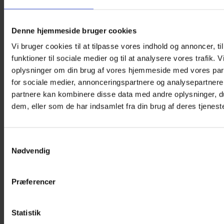
hvilket giver mulighed for at finde designs, der motiverer
netop dit barn. Så se hele vores udvalg af
øjenklapper til
briller
, hvis det ikke er en øjenklap med blomster du søger.
Denne hjemmeside bruger cookies
Anvendelse
Vi bruger cookies til at tilpasse vores indhold og annoncer, til
funktioner til sociale medier og til at analysere vores trafik. 
Disse øjenklapper er velegnede til amblyopi-behandling af
oplysninger om din brug af vores hjemmeside med vores par
børn, der bruger briller. De placeres på indersiden af brillen,
hvilket sikrer, at de sidder tæt og minimerer lysindtrængen.
for sociale medier, annonceringspartnere og analysepartnere
partnere kan kombinere disse data med andre oplysninger, du
De kan være et alternativ til
øjenplastre
, hvis der er brug for
dem, eller som de har indsamlet fra din brug af deres tjeneste
en pause fra dem.
Brugen af klappen bør ske efter konsultation med en ortoptist
eller øjenlæge.
Samtykkevalg
Nødvendig
Formen
Øjenklappen er oval, der dækker både glasset og står et
knæk, så den følger brillestangen. Den sidder indvendigt for
Præferencer
at forhindre lysindtrængning, hvilket er essentielt for
synstræningen. Det indvendige lag er sort og tætvævet for
optimal mørklægning.
Statistik