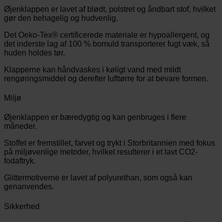
Øjenklappen er lavet af blødt, polstret og åndbart stof, hvilket
gør den behagelig og hudvenlig.
Det Oeko-Tex® certificerede materiale er hypoallergent, og
det inderste lag af 100 % bomuld transporterer fugt væk, så
huden holdes tør.
Klapperne kan håndvaskes i køligt vand med mildt
rengøringsmiddel og derefter lufttørre for at bevare formen.
Miljø
Øjenklappen er bæredygtig og kan genbruges i flere
måneder.
Stoffet er fremstillet, farvet og trykt i Storbritannien med fokus
på miljøvenlige metoder, hvilket resulterer i et lavt CO2-
fodaftryk.
Glittermotiverne er lavet af polyurethan, som også kan
genanvendes.
Sikkerhed