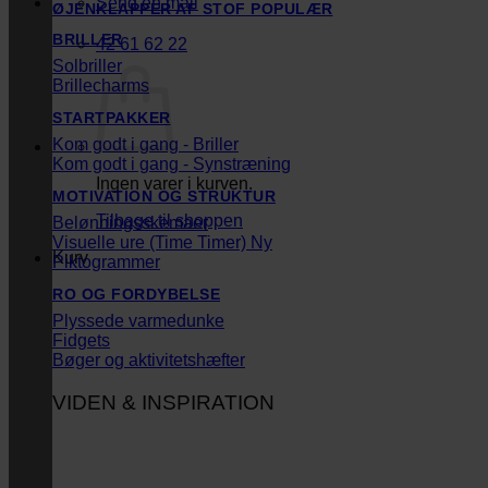
Send en mail
ØJENKLAPPER AF STOF
BRILLER
42 61 62 22
Solbriller
Brillecharms
STARTPAKKER
Kom godt i gang - Briller
Kom godt i gang - Synstræning
Ingen varer i kurven.
MOTIVATION OG STRUKTUR
Tilbage til shoppen
Belønningsskemaer
Visuelle ure (Time Timer)
Kurv
Piktogrammer
RO OG FORDYBELSE
Plyssede varmedunke
Fidgets
Bøger og aktivitetshæfter
VIDEN & INSPIRATION