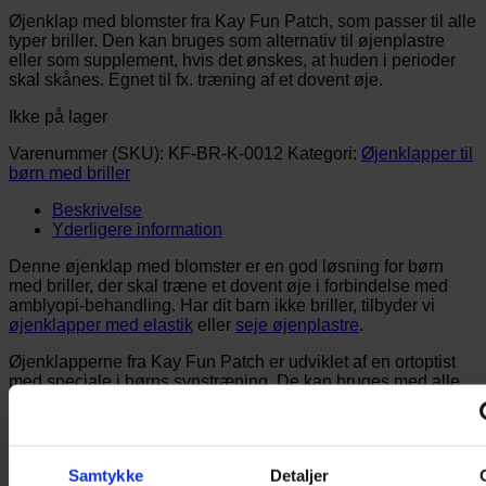
Øjenklap med blomster fra Kay Fun Patch, som passer til alle
typer briller. Den kan bruges som alternativ til øjenplastre
eller som supplement, hvis det ønskes, at huden i perioder
skal skånes. Egnet til fx. træning af et dovent øje.
Ikke på lager
Varenummer (SKU):
KF-BR-K-0012
Kategori:
Øjenklapper til
børn med briller
Beskrivelse
Yderligere information
Denne øjenklap med blomster er en god løsning for børn
med briller, der skal træne et dovent øje i forbindelse med
amblyopi-behandling. Har dit barn ikke briller, tilbyder vi
øjenklapper med elastik
eller
seje øjenplastre
.
Øjenklapperne fra Kay Fun Patch er udviklet af en ortoptist
med speciale i børns synstræning. De kan bruges med alle
typer briller og kan dække højre eller venstre øje alt efter
behov. Klapperne er CE-mærket, hudvenlige, kan vaskes i
hånden og genanvendes.
Samtykke
Detaljer
Vi har Danmarks største udvalg af øjenklapper til børn,