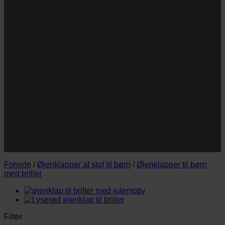
Navn
Navn
E-
Email
mail
JA TAK!
*Jeg godkender privatlivspolitik og tilmelder mig
nyhedsbrevet.
Forside
/
Øjenklapper af stof til børn
/
Øjenklapper til børn
med briller
Filter