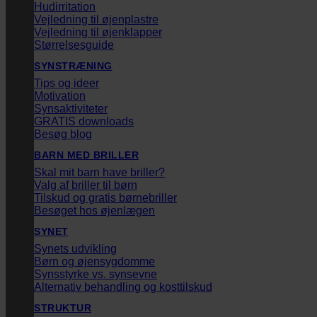
Hudirritation
Vejledning til øjenplastre
Vejledning til øjenklapper
Størrelsesguide
SYNSTRÆNING
Tips og ideer
Motivation
Synsaktiviteter
GRATIS downloads
Besøg blog
BARN MED BRILLER
Skal mit barn have briller?
Valg af briller til børn
Tilskud og gratis børnebriller
Besøget hos øjenlægen
SYNET
Synets udvikling
Børn og øjensygdomme
Synsstyrke vs. synsevne
Alternativ behandling og kosttilskud
STRUKTUR