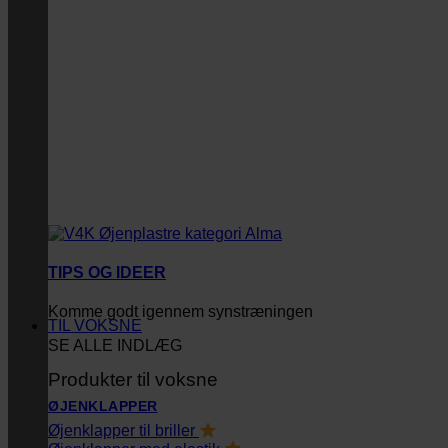
TIPS OG IDEER
Komme godt igennem synstræningen
TIL VOKSNE
SE ALLE INDLÆG
Produkter til voksne
ØJENKLAPPER
Øjenklapper til briller