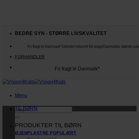
Fortsæt
til
BEDRE SYN - STØRRE LIVSKVALITET
indhold
Fri fragt til Danmark*
Udvidet returret 90 dage
Danmarks største ud
FORHANDLER
Fri fragt til Danmark*
Danmarks største udvalg
Udvidet returret 90 dage
Kunderne elsker os
Menu
TIL BØRN
Søg
efter:
PRODUKTER TIL BØRN
ØJENPLASTRE