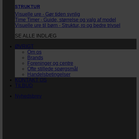
STRUKTUR
Visuelle ure - Gør tiden synlig
Time Timer - Guide, størrelse og valg af model
Visuelle ure til børn - Struktur, ro og bedre trivsel
SE ALLE INDLÆG
ØVRIGT
Om os
Brands
Foreninger og centre
Ofte stillede spørgsmål
Handelsbetingelser
KONTAKT OS
TILBUD
Nyhedsbrev
Vi vil blive så glade! ❤
Ingen spam. Kun guldkorn, tips og inspiration til at
støtte dig og dit barn i en hverdag med briller