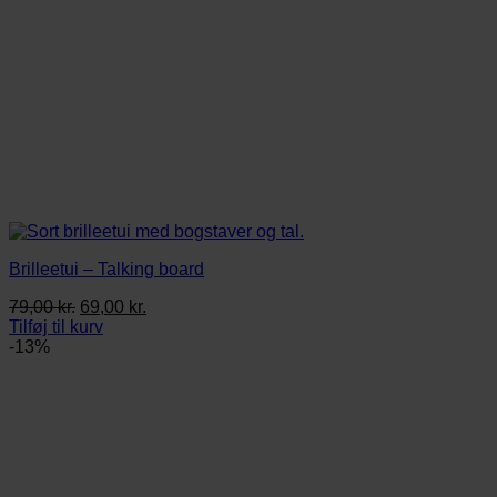
Brilleetui – Talking board
Den
Den
79,00
kr.
69,00
kr.
oprindelige
aktuelle
Tilføj til kurv
pris
pris
-13%
var:
er:
79,00 kr..
69,00 kr..