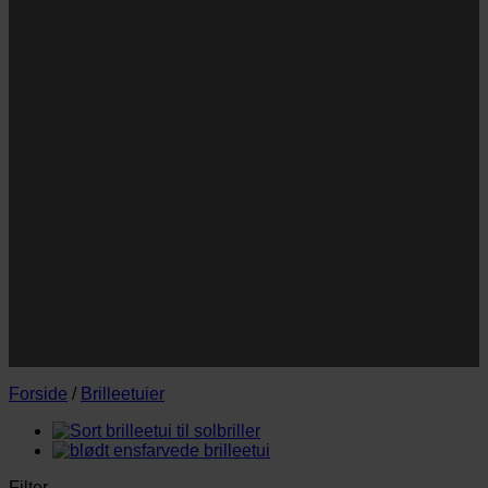
og/eller klap.
Navn
Navn
E-
Email
mail
JA TAK!
*Jeg godkender privatlivspolitik og tilmelder mig
nyhedsbrevet.
Forside
/
Brilleetuier
Filter