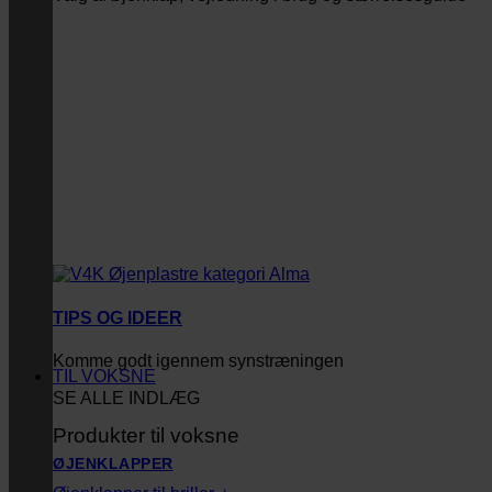
TIPS OG IDEER
Komme godt igennem synstræningen
TIL VOKSNE
SE ALLE INDLÆG
Produkter til voksne
ØJENKLAPPER