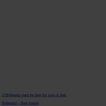
79,00 kr..
69,00 kr..
Brilleetui – Bee happy