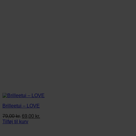
Brilleetui – LOVE
Den
Den
79,00
kr.
69,00
kr.
oprindelige
aktuelle
Tilføj til kurv
pris
pris
var:
er: