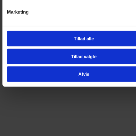
Størrelse på brilleetui:
Marketing
Længde: 16,1 cm
Bredde: 6,0 cm
Højde: 4,0 cm
Anden opbevaring til briller?
Se vores smarte
brilleholdere
.
Tillad alle
Vægt
200 g
Størrelse
16,1 × 6 × 4 cm
Tillad valgte
Tema
Øvrige
,
Ensfarvet
Afvis
Du kunne også være interesseret i…