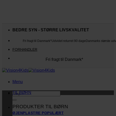
Fortsæt
til
BEDRE SYN - STØRRE LIVSKVALITET
indhold
Fri fragt til Danmark*
Udvidet returret 90 dage
Danmarks største ud
FORHANDLER
Fri fragt til Danmark*
Danmarks største udvalg
Udvidet returret 90 dage
Kunderne elsker os
Menu
TIL BØRN
Søg
efter:
PRODUKTER TIL BØRN
ØJENPLASTRE