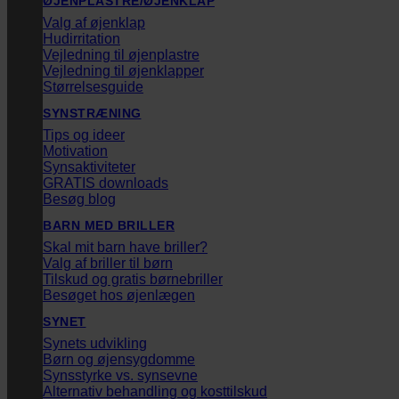
ØJENPLASTRE/ØJENKLAP
Valg af øjenklap
Hudirritation
Vejledning til øjenplastre
Vejledning til øjenklapper
Størrelsesguide
SYNSTRÆNING
Tips og ideer
Motivation
Synsaktiviteter
GRATIS downloads
Besøg blog
BARN MED BRILLER
Skal mit barn have briller?
Valg af briller til børn
Tilskud og gratis børnebriller
Besøget hos øjenlægen
SYNET
Synets udvikling
Børn og øjensygdomme
Synsstyrke vs. synsevne
Alternativ behandling og kosttilskud