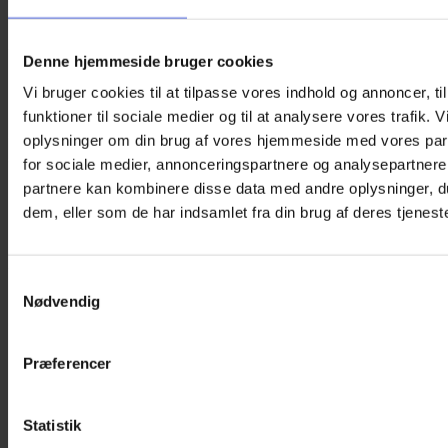
69,00
kr.
59,00
kr.
oprindelige
aktuelle
Smart brilleetui, med elegant blomstermotiv, der fås i tre
pris
pris
forskellige farver.
var:
er:
Denne hjemmeside bruger cookies
Prisen er pr. stk.
69,00 kr..
59,00 kr..
Vi bruger cookies til at tilpasse vores indhold og annoncer, til
Farver
Ryd
funktioner til sociale medier og til at analysere vores trafik. 
Brilleetui
oplysninger om din brug af vores hjemmeside med vores par
-
Tilføj til kurv
Elegant
for sociale medier, annonceringspartnere og analysepartnere
Varenummer (SKU):
OPC-190
Kategori:
Brilleetuier
flowers
partnere kan kombinere disse data med andre oplysninger, du
antal
Beskrivelse
dem, eller som de har indsamlet fra din brug af deres tjeneste
Yderligere information
Smart brilleetui, med elegant blomstermotiv, der fås i tre
forskellige farver.
Samtykkevalg
Nødvendig
Et hardcase brilleetui beskytter brillerne, når de ikke er i brug
og gør det let at tage dem med på farten uden at påføre
brillen skade.
Præferencer
Brilleetuiet har metalhængsler, der sikrer god lukning, og det
har et sort, ridsefrit for indvendigt,
Statistik
Brilleetuiet passer til de fleste børnebriller, voksenbriller,
solbriller og læsebriller.