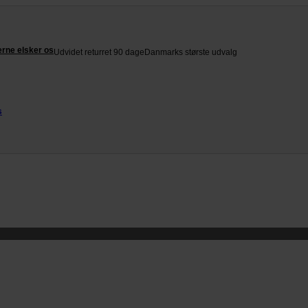
rne elsker os
Udvidet returret 90 dage
Danmarks største udvalg
s