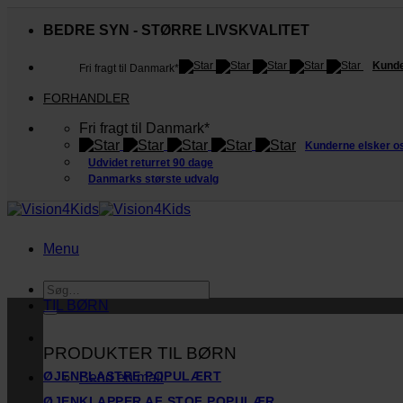
Fortsæt
til
BEDRE SYN - STØRRE LIVSKVALITET
indhold
Kunde
Fri fragt til Danmark*
FORHANDLER
Fri fragt til Danmark*
Kunderne elsker o
Udvidet returret 90 dage
Danmarks største udvalg
Menu
Søg
efter:
TIL BØRN
PRODUKTER TIL BØRN
ØJENPLASTRE
Send en mail
ØJENKLAPPER AF STOF