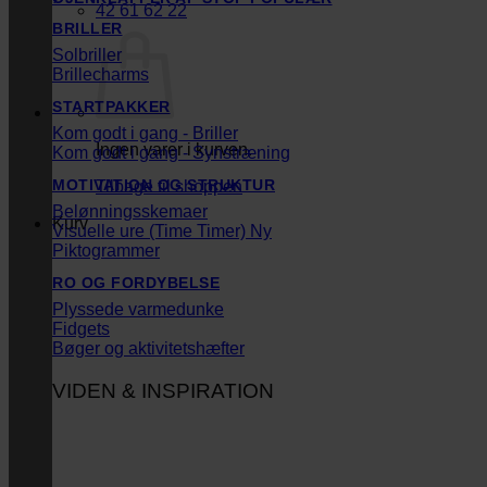
42 61 62 22
BRILLER
Solbriller
Brillecharms
STARTPAKKER
Kom godt i gang - Briller
Ingen varer i kurven.
Kom godt i gang - Synstræning
MOTIVATION OG STRUKTUR
Tilbage til shoppen
Belønningsskemaer
Kurv
Visuelle ure (Time Timer)
Piktogrammer
RO OG FORDYBELSE
Plyssede varmedunke
Fidgets
Bøger og aktivitetshæfter
VIDEN & INSPIRATION