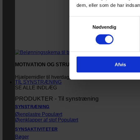
dem, eller som de har indsaml
Samtykkevalg
Nødvendig
Afvis
MOTIVATION OG STRUKTUR
Hjælpemidler til hverdagen
TIL SYNSTRÆNING
SE ALLE INDLÆG
PRODUKTER - Til synstræning
SYNSTRÆNING
Øjenplastre
Øjenklapper af stof
SYNSAKTIVITETER
Bøger